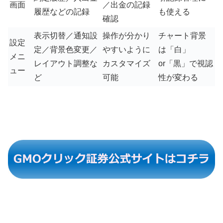
画面
／出金の記録
履歴などの記録
も使える
確認
表示切替／通知設
操作が分かり
チャート背景
設定
定／背景色変更／
やすいように
は「白」
メニ
レイアウト調整な
カスタマイズ
or「黒」で視認
ュー
ど
可能
性が変わる