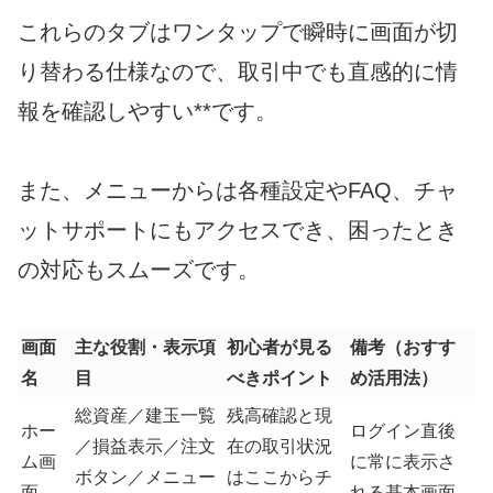
これらのタブはワンタップで瞬時に画面が切
り替わる仕様なので、取引中でも直感的に情
報を確認しやすい**です。
また、メニューからは各種設定やFAQ、チャ
ットサポートにもアクセスでき、困ったとき
の対応もスムーズです。
画面
主な役割・表示項
初心者が見る
備考（おすす
名
目
べきポイント
め活用法）
総資産／建玉一覧
残高確認と現
ホー
ログイン直後
／損益表示／注文
在の取引状況
ム画
に常に表示さ
ボタン／メニュー
はここからチ
面
れる基本画面