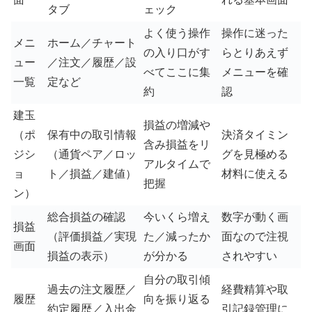
タブ
ェック
よく使う操作
操作に迷った
メニ
ホーム／チャート
の入り口がす
らとりあえず
ュー
／注文／履歴／設
べてここに集
メニューを確
一覧
定など
約
認
建玉
損益の増減や
（ポ
保有中の取引情報
決済タイミン
含み損益をリ
ジシ
（通貨ペア／ロッ
グを見極める
アルタイムで
ョ
ト／損益／建値）
材料に使える
把握
ン）
総合損益の確認
今いくら増え
数字が動く画
損益
（評価損益／実現
た／減ったか
面なので注視
画面
損益の表示）
が分かる
されやすい
自分の取引傾
過去の注文履歴／
経費精算や取
履歴
向を振り返る
約定履歴／入出金
引記録管理に