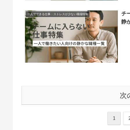
チ
一人でできる仕事・ストレスが少ない職場特集
静
次
1