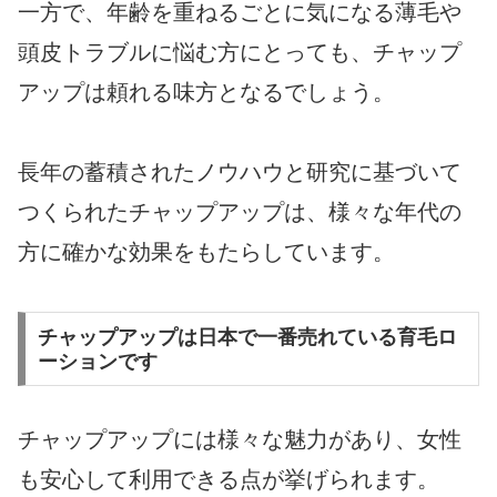
一方で、年齢を重ねるごとに気になる薄毛や
頭皮トラブルに悩む方にとっても、チャップ
アップは頼れる味方となるでしょう。
長年の蓄積されたノウハウと研究に基づいて
つくられたチャップアップは、様々な年代の
方に確かな効果をもたらしています。
チャップアップは日本で一番売れている育毛ロ
ーションです
チャップアップには様々な魅力があり、女性
も安心して利用できる点が挙げられます。