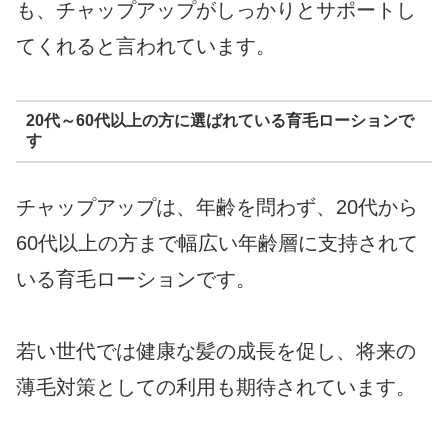
も、チャップアップがしっかりとサポートし
てくれると言われています。
20代～60代以上の方に選ばれている育毛ローションで
す
チャップアップは、年齢を問わず、20代から
60代以上の方まで幅広い年齢層に支持されて
いる育毛ローションです。
若い世代では健康な髪の成長を促し、将来の
薄毛対策としての利用も期待されています。