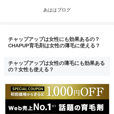
あははブログ
チャップアップは女性にも効果あるの？
CHAPUP育毛剤は女性の薄毛に使える？
チャップアップは女性の薄毛にも効果ある
の？女性も使える？