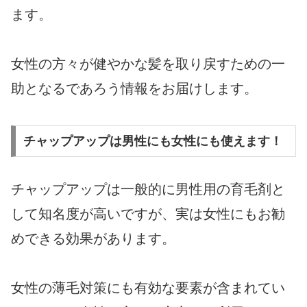
ます。
女性の方々が健やかな髪を取り戻すための一
助となるであろう情報をお届けします。
チャップアップは男性にも女性にも使えます！
チャップアップは一般的に男性用の育毛剤と
して知名度が高いですが、実は女性にもお勧
めできる効果があります。
女性の薄毛対策にも有効な要素が含まれてい