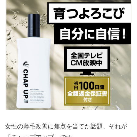
女性の薄毛改善に焦点を当てた話題、それが