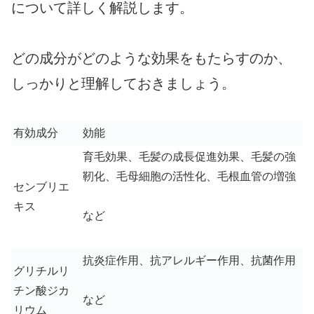
について詳しく解説します。
どの成分がどのような効果をもたらすのか、
しっかりと理解しておきましょう。
有効成分
効能
育毛効果、毛髪の成長促進効果、毛髪の強
靭化、毛母細胞の活性化、毛根血管の増強
センブリエ
キス
など
抗炎症作用、抗アレルギー作用、抗菌作用
グリチルリ
チン酸ジカ
など
リウム