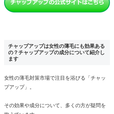
チャップアップは女性の薄毛にも効果ある
の？チャップアップの成分について紹介し
ます
女性の薄毛対策市場で注目を浴びる「チャッ
プアップ」。
その効果や成分について、多くの方が疑問を