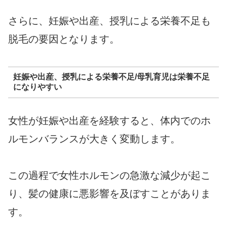
さらに、妊娠や出産、授乳による栄養不足も
脱毛の要因となります。
妊娠や出産、授乳による栄養不足/母乳育児は栄養不足
になりやすい
女性が妊娠や出産を経験すると、体内でのホ
ルモンバランスが大きく変動します。
この過程で女性ホルモンの急激な減少が起こ
り、髪の健康に悪影響を及ぼすことがありま
す。