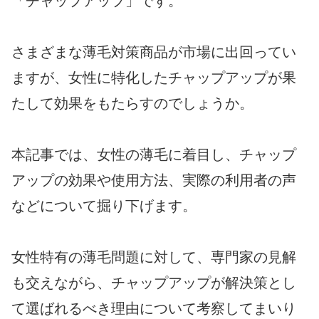
「チャップアップ」です。
さまざまな薄毛対策商品が市場に出回ってい
ますが、女性に特化したチャップアップが果
たして効果をもたらすのでしょうか。
本記事では、女性の薄毛に着目し、チャップ
アップの効果や使用方法、実際の利用者の声
などについて掘り下げます。
女性特有の薄毛問題に対して、専門家の見解
も交えながら、チャップアップが解決策とし
て選ばれるべき理由について考察してまいり